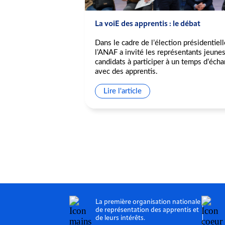
n de
La voiE des apprentis : le débat
 privé
Dans le cadre de l’élection présidentiell
r les abus dans
l’ANAF a invité les représentants jeune
rivé ! 🔍
candidats à participer à un temps d’éch
avec des apprentis.
es acteurs de
prentis eux-mêmes,
Lire l'article
s certains
La première organisation nationale
de représentation des apprentis et
de leurs intérêts.