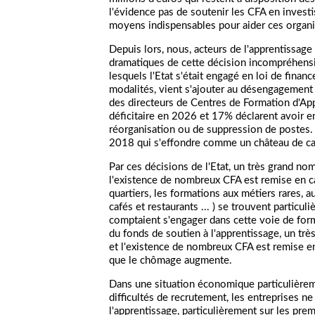
l'évidence pas de soutenir les CFA en investi
moyens indispensables pour aider ces organi
Depuis lors, nous, acteurs de l'apprentissag
dramatiques de cette décision incompréhensi
lesquels l'Etat s'était engagé en loi de finan
modalités, vient s'ajouter au désengagement 
des directeurs de Centres de Formation d'App
déficitaire en 2026 et 17% déclarent avoir e
réorganisation ou de suppression de postes. 
2018 qui s'effondre comme un château de ca
Par ces décisions de l'Etat, un très grand n
l'existence de nombreux CFA est remise en ca
quartiers, les formations aux métiers rares, au
cafés et restaurants ... ) se trouvent particu
comptaient s'engager dans cette voie de forma
du fonds de soutien à l'apprentissage, un t
et l'existence de nombreux CFA est remise en 
que le chômage augmente.
Dans une situation économique particulièrem
difficultés de recrutement, les entreprises n
l'apprentissage, particulièrement sur les pre