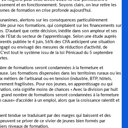
ssement et en fonctionnement. Soyons clairs, on leur retire les
smes de formation en crise profonde aujourd'hui.
e unanimes, alertons sur les conséquences particulièrement
ble pour nos formations, qui comptaient sur les financements sur
ces. D'autant que cette décision, inédite dans son ampleur et ses
de l'Etat du secteur de l'apprentissage. Selon une étude auprès
rentis publiée le 4 juin, 56% des CFA anticipent une situation
ngagé ou envisagé des mesures de réduction d'activité, de
C'est tout le système issu de la loi Pénicaud du 5 septembre
rtes.
ombre de formations seront condamnées à la fermeture et
use. Les formations dispensées dans les territoires ruraux ou les
x métiers de l'artisanat ou en tension (industrie, BTP, hôtels,
lièrement fragilisées. Pour nos jeunes, en apprentissage ou qui
tion, cela signifie moins de chances « Avec la division par huit
rès grand nombre de formations seront condamnées à la fermeture
cause» d'accéder à un emploi, alors que la croissance ralentit et
ent tendue se traduisant par des marges qui baissent et des
e peuvent se priver de ce vivier de jeunes bien formés par
miers niveaux de formation.