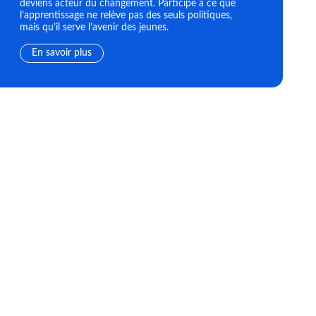
deviens acteur du changement. Participe à ce que
l’apprentissage ne relève pas des seuls politiques,
mais qu’il serve l’avenir des jeunes.
En savoir plus