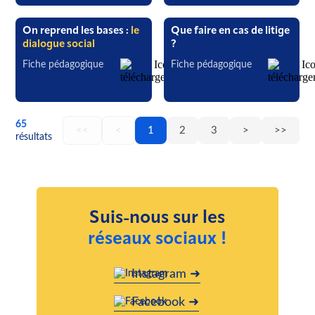
On reprend les bases :
le
Que faire en cas de litige
dialogue social
?
Fiche pédagogique
Fiche pédagogique
65
<<
<
1
2
3
>
>>
résultats
Suis-nous sur les
réseaux sociaux !
Instagram ➜
Facebook ➜