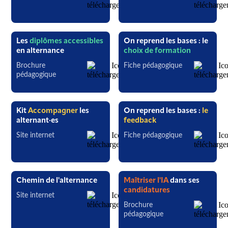
Les
diplômes accessibles
On reprend les bases : le
en alternance
choix de formation
Brochure
Fiche pédagogique
pédagogique
Kit
Accompagner
les
On reprend les bases :
le
alternant·es
feedback
Site internet
Fiche pédagogique
Chemin de l'alternance
Maîtriser l'IA
dans ses
candidatures
Site internet
Brochure
pédagogique