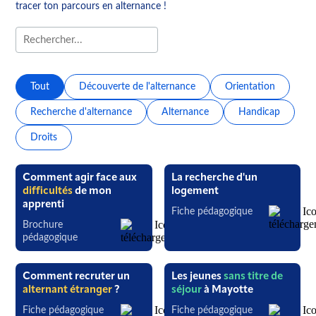
tracer ton parcours en alternance !
Tout
Découverte de l'alternance
Orientation
Recherche d'alternance
Alternance
Handicap
Droits
Comment agir face aux
La recherche d'un
difficultés
de mon
logement
apprenti
Fiche pédagogique
Brochure
pédagogique
Comment recruter un
Les jeunes
sans titre de
alternant étranger
?
séjour
à Mayotte
Fiche pédagogique
Fiche pédagogique