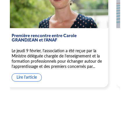
Première rencontre entre Carole
Pro
GRANDJEAN et l’ANAF
l’e
Le jeudi 9 février, l’association a été reçue par la
Le G
Ministre déléguée chargée de l’enseignement et la
aide
formation professionnels pour échanger autour de
entr
l’apprentissage et des premiers concernés par...
emba
Lire l'article
Li