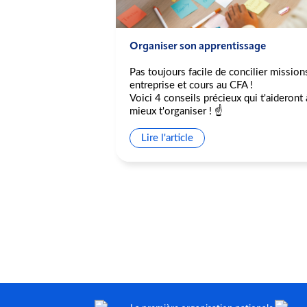
pation au Delta
Organiser son apprentissage
Pas toujours facile de concilier mission
ipation au Delta
entreprise et cours au CFA !
Voici 4 conseils précieux qui t'aideront 
ons de violences
mieux t'organiser ! ☝️
nt la présidence du
esures annoncées
Lire l'article