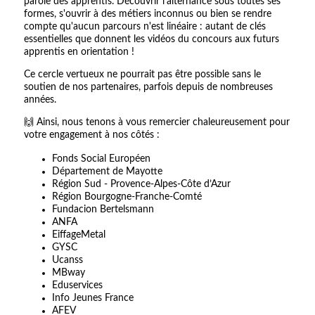
parole des apprentis. Découvrir l'alternance sous toutes ses
formes, s'ouvrir à des métiers inconnus ou bien se rendre
compte qu'aucun parcours n'est linéaire : autant de clés
essentielles que donnent les vidéos du concours aux futurs
apprentis en orientation !
Ce cercle vertueux ne pourrait pas être possible sans le
soutien de nos partenaires, parfois depuis de nombreuses
années.
🙌 Ainsi, nous tenons à vous remercier chaleureusement pour
votre engagement à nos côtés :
Fonds Social Européen
Département de Mayotte
Région Sud - Provence-Alpes-Côte d’Azur
Région Bourgogne-Franche-Comté
Fundacion Bertelsmann
ANFA
EiffageMetal
GYSC
Ucanss
MBway
Eduservices
Info Jeunes France
AFEV