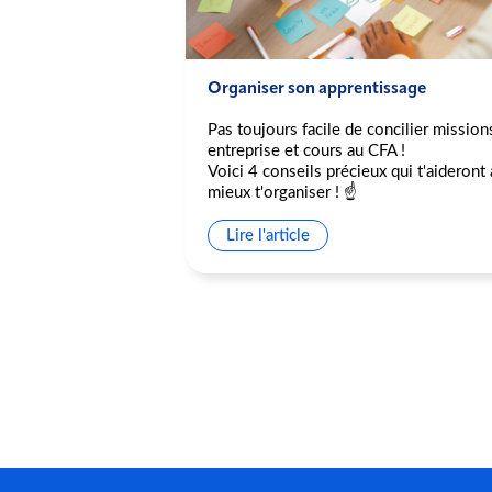
pation au Delta
Organiser son apprentissage
Pas toujours facile de concilier mission
ipation au Delta
entreprise et cours au CFA !
Voici 4 conseils précieux qui t'aideront 
ons de violences
mieux t'organiser ! ☝️
nt la présidence du
esures annoncées
Lire l'article